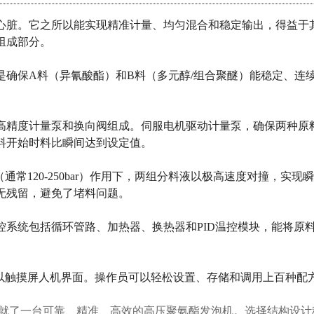
心脏。它之所以能实现精准计量、均匀混合和稳定输出，得益于
组成部分。
是确保A料（异氰酸酯）和B料（多元醇/组合聚醚）能稳定、连
精度计量泵和换向阀组成。伺服电机驱动计量泵，确保两种原料以
料开始时料比瞬间达到设定值。
通常120-250bar）作用下，两组分料液以极高速度对撞，实
无残留，避免了堵料问题。
系统包括循环管路、加热器、换热器和PID温控模块，能将原料
配以触摸屏人机界面。操作员可以轻松设置、存储和调用上百种配
造就了一台可靠、精准、高效的高压聚氨酯发泡机。选择结构设